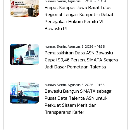
humas
Senin, Agustus 3, 2026 - 15:09
Empat Kampus Jawa Barat Lolos
Regional Tengah Kompetisi Debat
Penegakan Hukum Pemilu VI
Bawaslu RI
humas
Senin, Agustus 3, 2026 - 14:58
Pemutakhiran Data ASN Bawaslu
Capai 99,46 Persen, SIMATA Segera
Jadi Dasar Pemetaan Talenta
humas
Senin, Agustus 3, 2026 - 14:55
Bawaslu Bangun SIMATA sebagai
Pusat Data Talenta ASN untuk
Perkuat Sistem Merit dan
Transparansi Karier