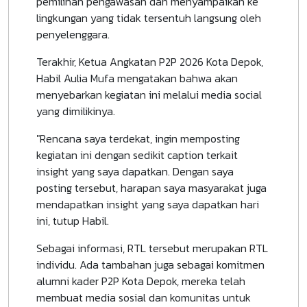
pemilihan pengawasan dan menyampaikan ke
lingkungan yang tidak tersentuh langsung oleh
penyelenggara.
Terakhir, Ketua Angkatan P2P 2026 Kota Depok,
Habil Aulia Mufa mengatakan bahwa akan
menyebarkan kegiatan ini melalui media social
yang dimilikinya.
"Rencana saya terdekat, ingin memposting
kegiatan ini dengan sedikit caption terkait
insight yang saya dapatkan. Dengan saya
posting tersebut, harapan saya masyarakat juga
mendapatkan insight yang saya dapatkan hari
ini, tutup Habil.
Sebagai informasi, RTL tersebut merupakan RTL
individu. Ada tambahan juga sebagai komitmen
alumni kader P2P Kota Depok, mereka telah
membuat media sosial dan komunitas untuk