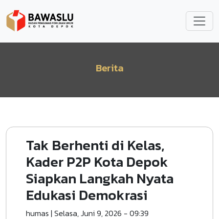
Lompat ke isi utama
Berita
Tak Berhenti di Kelas,
Kader P2P Kota Depok
Siapkan Langkah Nyata
Edukasi Demokrasi
humas
|
Selasa, Juni 9, 2026 - 09:39